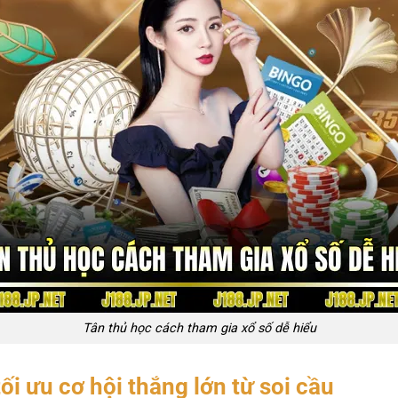
Tân thủ học cách tham gia xổ số dễ hiểu
ối ưu cơ hội thắng lớn từ soi cầu