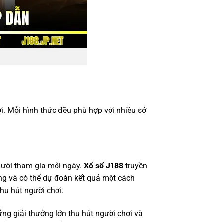
i. Mỗi hình thức đều phù hợp với nhiều sở
người tham gia mỗi ngày.
Xổ số J188
truyền
àng và có thể dự đoán kết quả một cách
hu hút người chơi.
ng giải thưởng lớn thu hút người chơi và