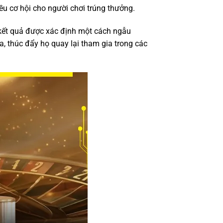
iều cơ hội cho người chơi trúng thưởng.
c kết quả được xác định một cách ngẫu
a, thúc đẩy họ quay lại tham gia trong các