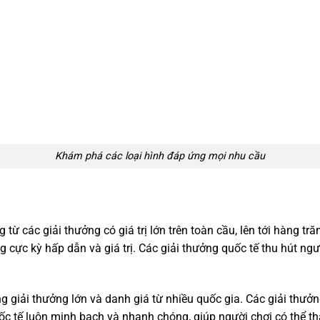
Khám phá các loại hình đáp ứng mọi nhu cầu
từ các giải thưởng có giá trị lớn trên toàn cầu, lên tới hàng tr
 cực kỳ hấp dẫn và giá trị. Các giải thưởng quốc tế thu hút ngư
 giải thưởng lớn và danh giá từ nhiều quốc gia. Các giải thưởn
ốc tế luôn minh bạch và nhanh chóng, giúp người chơi có thể t