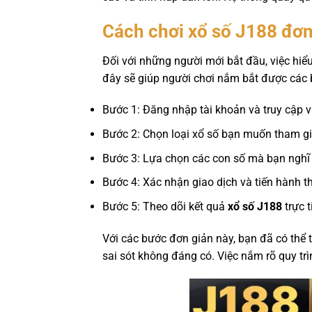
Cách chơi xổ số J188 đơn
Đối với những người mới bắt đầu, việc hiể
đây sẽ giúp người chơi nắm bắt được các b
Bước 1: Đăng nhập tài khoản và truy cập
Bước 2: Chọn loại xổ số bạn muốn tham g
Bước 3: Lựa chọn các con số mà bạn nghĩ s
Bước 4: Xác nhận giao dịch và tiến hành t
Bước 5: Theo dõi kết quả
xổ số J188
trực 
Với các bước đơn giản này, bạn đã có thể
sai sót không đáng có. Việc nắm rõ quy trì