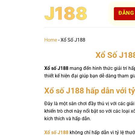
Skip
to
ĐĂNG
content
Home
-
Xổ Số J188
Xổ Số J18
Xổ số J188
mang đến hình thức giải trí h
thiết kế hiện đại giúp bạn dễ dàng tham gi
Xổ số J188 hấp dẫn với tỷ
Đây là một sân chơi đầy thú vị với các gi
khiến trò chơi này nổi bật so với các loại 
kích thích và hấp dẫn.
Xổ số J188
không chỉ hấp dẫn vì tỷ lệ thư