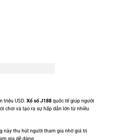
ăm triệu USD.
Xổ số J188
quốc tế giúp người
ời chơi và tạo ra sự hấp dẫn lớn từ nhiều
g này thu hút người tham gia nhờ giá trị
ham gia dễ dàng.