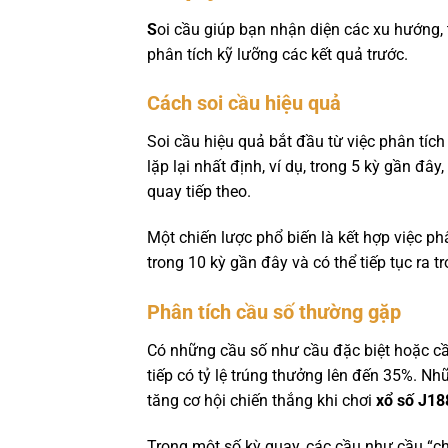
S
oi cầu giúp bạn nhận diện các xu hướng
phân tích kỹ lưỡng các kết quả trước.
Cách soi cầu hiệu quả
Soi cầu hiệu quả bắt đầu từ việc phân tích
lặp lại nhất định, ví dụ, trong 5 kỳ gần đâ
quay tiếp theo.
Một chiến lược phổ biến là kết hợp việc phân
trong 10 kỳ gần đây và có thể tiếp tục ra t
Phân tích cầu số thường gặp
Có những cầu số như cầu đặc biệt hoặc cầu 
tiếp có tỷ lệ trúng thưởng lên đến 35%. Nh
tăng cơ hội chiến thắng khi chơi
xổ số J18
Trong một số kỳ quay, các cầu như cầu “ch