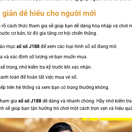
 giản dễ hiểu cho người mới
u rõ cách thức tham gia sẽ giúp bạn dễ dàng hòa nhập và chơi m
ước cơ bản, từ đó gia tăng cơ hội chiến thắng.
 vào mục
xổ số J188
để xem các loại hình xổ số đang mở.
ia và xác định số lượng vé bạn muốn mua.
ẽ trúng, nhớ kiểm tra kỹ trước khi xác nhận.
hanh toán để hoàn tất việc mua vé số.
tiếp trên hệ thống và xem bạn có trúng thưởng không.
 tham gia
xổ số J188
dễ dàng và nhanh chóng. Hãy nhớ kiểm tra l
nh sẽ giúp bạn tận hưởng trò chơi một cách trọn vẹn và hiệu qu