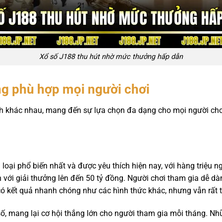
Xổ số J188 thu hút nhờ mức thưởng hấp dẫn
ng phù hợp mọi người chơi
ình khác nhau, mang đến sự lựa chọn đa dạng cho mọi người chơ
.
 loại phổ biến nhất và được yêu thích hiện nay, với hàng triệu 
 với giải thưởng lên đến 50 tỷ đồng. Người chơi tham gia dễ d
ó kết quả nhanh chóng như các hình thức khác, nhưng vẫn rất t
, mang lại cơ hội thắng lớn cho người tham gia mỗi tháng. Nhữ