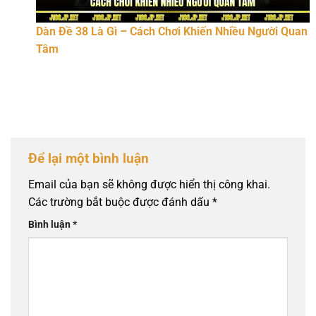
Dàn Đề 38 Là Gì – Cách Chơi Khiến Nhiều Người Quan
Tâm
Để lại một bình luận
Email của bạn sẽ không được hiển thị công khai.
Các trường bắt buộc được đánh dấu
*
Bình luận
*