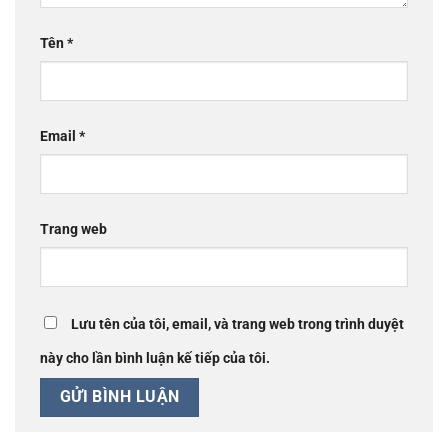
Tên
*
Email
*
Trang web
Lưu tên của tôi, email, và trang web trong trình duyệt
này cho lần bình luận kế tiếp của tôi.