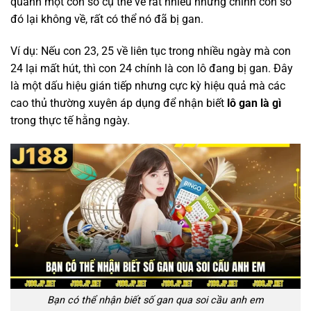
quanh một con số cụ thể về rất nhiều nhưng chính con số
đó lại không về, rất có thể nó đã bị gan.
Ví dụ: Nếu con 23, 25 về liên tục trong nhiều ngày mà con
24 lại mất hút, thì con 24 chính là con lô đang bị gan. Đây
là một dấu hiệu gián tiếp nhưng cực kỳ hiệu quả mà các
cao thủ thường xuyên áp dụng để nhận biết
lô gan là gì
trong thực tế hằng ngày.
Bạn có thể nhận biết số gan qua soi cầu anh em