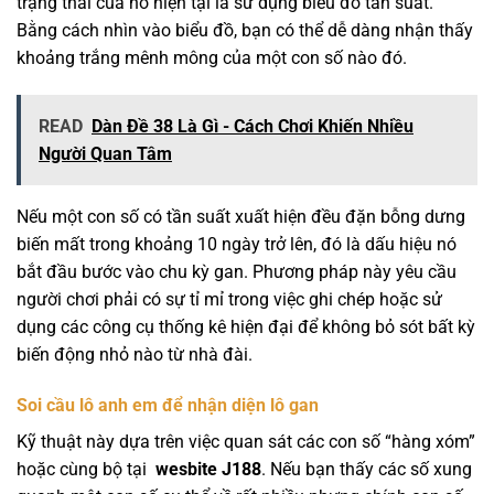
trạng thái của nó hiện tại là sử dụng biểu đồ tần suất.
Bằng cách nhìn vào biểu đồ, bạn có thể dễ dàng nhận thấy
khoảng trắng mênh mông của một con số nào đó.
READ
Dàn Đề 38 Là Gì - Cách Chơi Khiến Nhiều
Người Quan Tâm
Nếu một con số có tần suất xuất hiện đều đặn bỗng dưng
biến mất trong khoảng 10 ngày trở lên, đó là dấu hiệu nó
bắt đầu bước vào chu kỳ gan. Phương pháp này yêu cầu
người chơi phải có sự tỉ mỉ trong việc ghi chép hoặc sử
dụng các công cụ thống kê hiện đại để không bỏ sót bất kỳ
biến động nhỏ nào từ nhà đài.
Soi cầu lô anh em để nhận diện lô gan
Kỹ thuật này dựa trên việc quan sát các con số “hàng xóm”
hoặc cùng bộ tại
wesbite J188
. Nếu bạn thấy các số xung