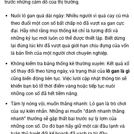
trước những cám dỗ của thị trường.
Nuôi lô gan quá dài ngày: Nhiều người vì quá cay cú mà
theo đuổi một con số bất chấp nó đã vượt xa gan cực
đại. Hãy nhớ rằng mọi thống kê chỉ là tương đối và
những kỷ lục mới luôn có thể được thiết lập. Biết dừng
lại đúng lúc khi đã vượt quá giới hạn chịu đựng của vốn
là bản lĩnh của một người chơi chuyên nghiệp.
Không kiểm tra bảng thống kê thường xuyên: Kết quả xổ
số thay đổi theo từng ngày, và trạng thái của
lô gan là gì
cũng biến động liên tục. Việc lười cập nhật thông tin sẽ
khiến bạn bỏ lỡ thời điểm vàng hoặc tiếp tục nuôi
những con số đã hết tiềm năng.
Tâm lý nóng vội, muốn thắng nhanh: Lô gan là trò chơi
của sự kiên nhẫn. Những ai muốn “đánh nhanh thắng
nhanh” thường sẽ gặp thất bại trước sự lỳ lợm của
những con số. Do đó bạn hãy giữ một cái đầu lạnh và
tuân thủ tuyệt đối kế hoạch đã vạch ra từ đầu.