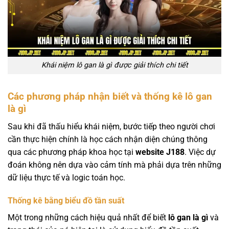
Khái niệm lô gan là gì được giải thích chi tiết
Các phương pháp nhận biết và thống kê lô gan
là gì
Sau khi đã thấu hiểu khái niệm, bước tiếp theo người chơi
cần thực hiện chính là học cách nhận diện chúng thông
qua các phương pháp khoa học tại
website J188
. Việc dự
đoán không nên dựa vào cảm tính mà phải dựa trên những
dữ liệu thực tế và logic toán học.
Thống kê bằng biểu đồ tần suất
Một trong những cách hiệu quả nhất để biết
lô gan là gì
và