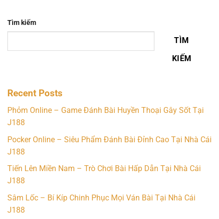
Tìm kiếm
TÌM
KIẾM
Recent Posts
Phỏm Online – Game Đánh Bài Huyền Thoại Gây Sốt Tại
J188
Pocker Online – Siêu Phẩm Đánh Bài Đỉnh Cao Tại Nhà Cái
J188
Tiến Lên Miền Nam – Trò Chơi Bài Hấp Dẫn Tại Nhà Cái
J188
Sâm Lốc – Bí Kíp Chinh Phục Mọi Ván Bài Tại Nhà Cái
J188