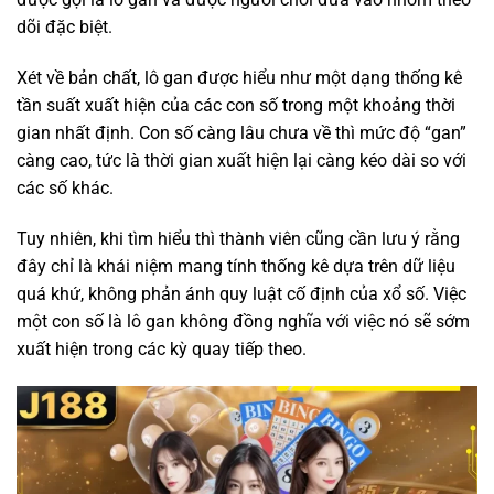
dõi đặc biệt.
Xét về bản chất, lô gan được hiểu như một dạng thống kê
tần suất xuất hiện của các con số trong một khoảng thời
gian nhất định. Con số càng lâu chưa về thì mức độ “gan”
càng cao, tức là thời gian xuất hiện lại càng kéo dài so với
các số khác.
Tuy nhiên, khi tìm hiểu thì thành viên cũng cần lưu ý rằng
đây chỉ là khái niệm mang tính thống kê dựa trên dữ liệu
quá khứ, không phản ánh quy luật cố định của xổ số. Việc
một con số là lô gan không đồng nghĩa với việc nó sẽ sớm
xuất hiện trong các kỳ quay tiếp theo.