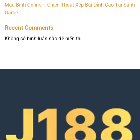
Mậu Binh Online – Chiến Thuật Xếp Bài Đỉnh Cao Tại Sảnh
Game
Recent Comments
Không có bình luận nào để hiển thị.