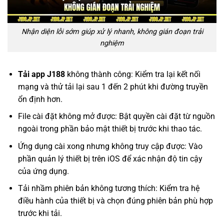
Nhận diện lỗi sớm giúp xử lý nhanh, không gián đoạn trải
nghiệm
Tải app J188
không thành công: Kiểm tra lại kết nối
mạng và thử tải lại sau 1 đến 2 phút khi đường truyền
ổn định hơn.
File cài đặt không mở được: Bật quyền cài đặt từ nguồn
ngoài trong phần bảo mật thiết bị trước khi thao tác.
Ứng dụng cài xong nhưng không truy cập được: Vào
phần quản lý thiết bị trên iOS để xác nhận độ tin cậy
của ứng dụng.
Tải nhầm phiên bản không tương thích: Kiểm tra hệ
điều hành của thiết bị và chọn đúng phiên bản phù hợp
trước khi tải.