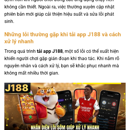
không cần thiết. Ngoài ra, việc thường xuyên cập nhật
phiên bản mới giúp cải thiện hiệu suất và sửa lỗi phát
sinh.
Những lỗi thường gặp khi tải app J188 và cách
xử lý nhanh
Trong quá trình
tải app J188
, một số lỗi có thể xuất hiện
khiến người chơi gặp gián đoạn khi thao tác. Khi nắm rõ
nguyên nhân và cách xử lý, bạn sẽ khắc phục nhanh mà
không mất nhiều thời gian.