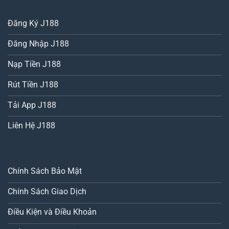
Đăng Ký J188
Đăng Nhập J188
Nạp Tiền J188
Rút Tiền J188
Tải App J188
Liên Hệ J188
Chính Sách Bảo Mật
Chính Sách Giao Dịch
Điều Kiện và Điều Khoản