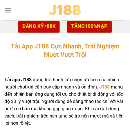
Skip
to
content
ĐĂNG KÝ+88K
TẶNG100%NẠP
Tải App J188 Cực Nhanh, Trải Nghiệm
Mượt Vượt Trội
Tải app J188
đang trở thành lựa chọn ưu tiên của nhiều
người chơi khi cần truy cập nhanh và ổn định.
J188
mang
đến phiên bản ứng dụng tối ưu cho thiết bị di động với tốc
độ xử lý vượt trội. Người dùng dễ dàng thao tác chỉ với vài
bước cơ bản mà không gặp gián đoạn. Khi cài đặt đúng
cách, trải nghiệm trên nền tảng sẽ trở nên mượt mà và tiện
lợi hơn rõ rệt.