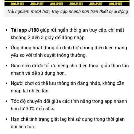
Trải nghiệm mượt hơn, truy cập nhanh hơn trên thiết bị di động
Tải app J188
giúp rút ngắn thời gian truy cập, chỉ mất
khoảng 2 đến 3 giây để đăng nhập.
Ứng dụng hoạt động ổn định hơn trong điều kiện mạng
yếu so với trình duyệt thông thường.
Giao diện được tối ưu riêng cho điện thoại giúp thao tác
nhanh và dễ sử dụng hơn.
Người chơi có thể lưu thông tin đăng nhập, không cần
nhập lại nhiều lần.
Tốc độ chuyển đổi giữa các tính năng trong app nhanh
hơn từ 30% đến 50%.
Hạn chế tình trạng giật lag khi sử dụng trong thời gian
dài liên tục.